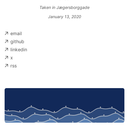
Taken in Jægersborggade
January 13, 2020
email
github
linkedin
x
rss