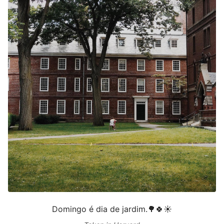
Domingo é dia de jardim.🌳🍀☀️